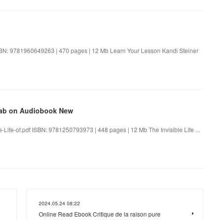
SBN: 9781960649263 | 470 pages | 12 Mb Learn Your Lesson Kandi Steiner
hwab on Audiobook New
e-Life-of.pdf ISBN: 9781250793973 | 448 pages | 12 Mb The Invisible Life ...
2024.05.24 08:22
Online Read Ebook Critique de la raison pure