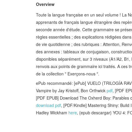
Overview
Toute la langue française en un seul volume ! La 
apprenants de français langue étrangère des repères
seconde année d'étude. Cette grammaire se présen
règles essentielles ; des explications rédigées d
de vie quotidienne ; des rubriques : Attention, Renv
des annexes : tableaux de conjugaison, constructio
disponibles séparément, sur 3 niveaux (A1/A2, B
renvois aux points de grammaire ici traités. A ces tr
de la collection " Exerçons-nous ".
ePub recommandé: [ePub] VUELO (TRILOGÍA RAV
Vampire by Jay Kristoff, Bon Orthwick
pdf
, [PDF EP
[PDF EPUB] Download The Oxherd Boy: Parables o
download pdf
, [PDF/Kindle] Mastering Shiny: Buil
Hadley Wickham
here
, {epub descargar} YOU 4: