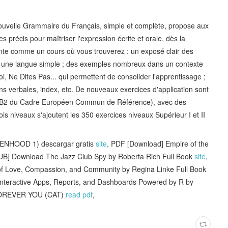
Nouvelle Grammaire du Français, simple et complète, propose aux
 précis pour maîtriser l'expression écrite et orale, dès la
te comme un cours où vous trouverez : un exposé clair des
ans une langue simple ; des exemples nombreux dans un contexte
oi, Ne Dites Pas... qui permettent de consolider l'apprentissage ;
ns verbales, index, etc. De nouveaux exercices d'application sont
1, B2 du Cadre Européen Commun de Référence), avec des
ois niveaux s'ajoutent les 350 exercices niveaux Supérieur I et II
ENHOOD 1) descargar gratis
site
, PDF [Download] Empire of the
UB] Download The Jazz Club Spy by Roberta Rich Full Book
site
,
f Love, Compassion, and Community by Regina Linke Full Book
d Interactive Apps, Reports, and Dashboards Powered by R by
 FOREVER YOU (CAT)
read pdf
,