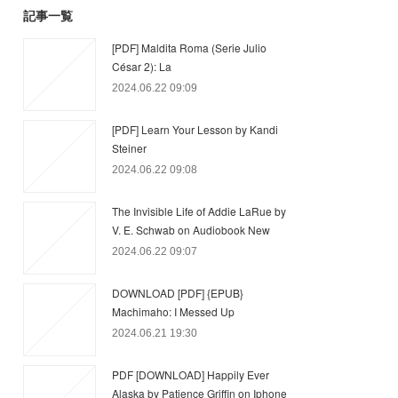
記事一覧
[PDF] Maldita Roma (Serie Julio
César 2): La
2024.06.22 09:09
[PDF] Learn Your Lesson by Kandi
Steiner
2024.06.22 09:08
The Invisible Life of Addie LaRue by
V. E. Schwab on Audiobook New
2024.06.22 09:07
DOWNLOAD [PDF] {EPUB}
Machimaho: I Messed Up
2024.06.21 19:30
PDF [DOWNLOAD] Happily Ever
Alaska by Patience Griffin on Iphone