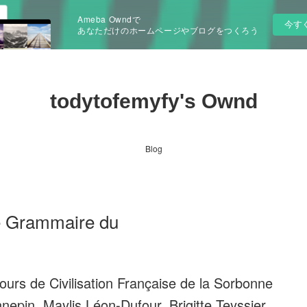
Ameba Owndで
今す
あなただけのホームページやブログをつくろう
todytofemyfy's Ownd
Blog
e Grammaire du
urs de Civilisation Française de la Sorbonne
epin, Maylis Léon-Dufour, Brigitte Teyssier