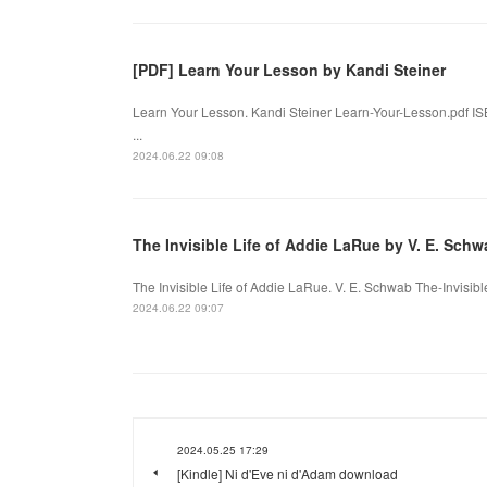
[PDF] Learn Your Lesson by Kandi Steiner
Learn Your Lesson. Kandi Steiner Learn-Your-Lesson.pdf I
...
2024.06.22 09:08
The Invisible Life of Addie LaRue by V. E. Sc
The Invisible Life of Addie LaRue. V. E. Schwab The-Invisibl
2024.06.22 09:07
2024.05.25 17:29
[Kindle] Ni d'Eve ni d'Adam download